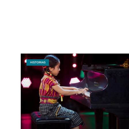
HISTORIAS
P
a
g