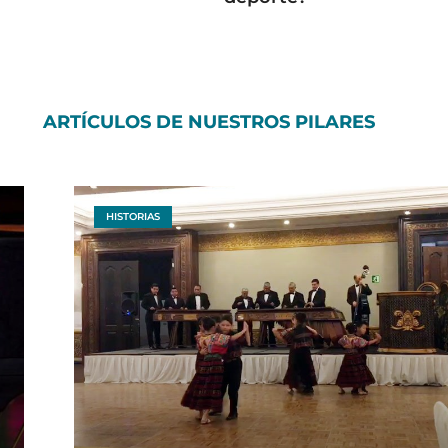
ARTÍCULOS DE NUESTROS PILARES
HISTORIAS
P
P
P
P
P
a
a
a
a
a
g
g
g
g
g