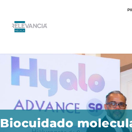
Ir
P
al
contenido
Biocuidado molecul