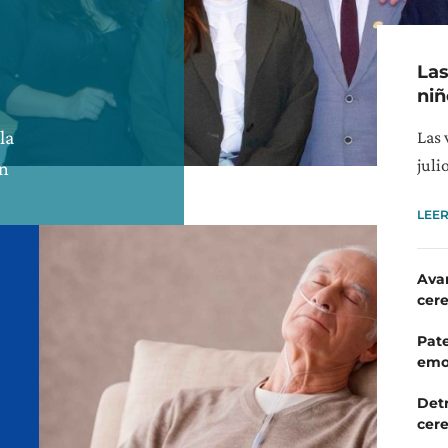
Las
niñ
la
Las 
juli
ón
LEE
Ava
cere
Pate
emoc
Detr
cer