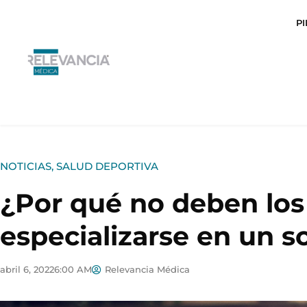
Ir
P
al
contenido
NOTICIAS
,
SALUD DEPORTIVA
¿Por qué no deben los
especializarse en un s
abril 6, 2022
6:00 AM
Relevancia Médica