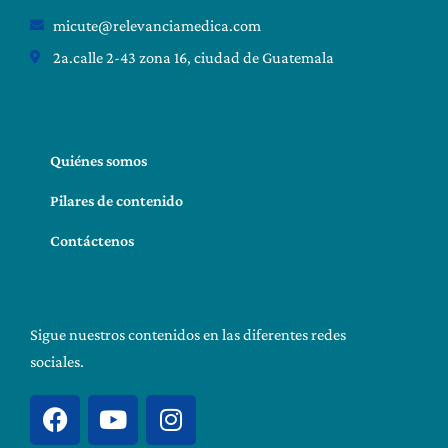
micute@relevanciamedica.com
2a.calle 2-43 zona 16, ciudad de Guatemala
Quiénes somos
Pilares de contenido
Contáctenos
Sigue nuestros contenidos en las diferentes redes
sociales.
F
Y
I
a
o
n