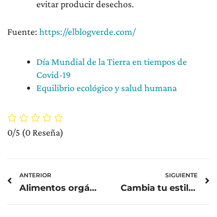
evitar producir desechos.
Fuente:
https://elblogverde.com/
Día Mundial de la Tierra en tiempos de
Covid-19
Equilibrio ecológico y salud humana
0/5
(0 Reseña)
Prev
N
ANTERIOR
SIGUIENTE
Alimentos orgánicos vrs alimentos convencionales
Cambia tu estilo de vida por uno más saludable