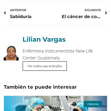
Prev
N
ANTERIOR
SIGUIENTE
Sabiduría
El cáncer de colon en su familia, podría ser hereditario
Lilian Vargas
Enfermera Instrumentista New Life
Center Guatemala
Ver todos sus artículos
También te puede interesar
CIRUGÍA
Page
Page
Page
Page
Page