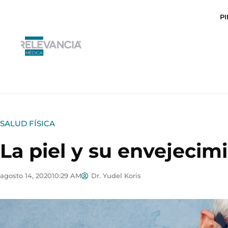
Ir
P
al
contenido
SALUD FÍSICA
La piel y su envejecim
agosto 14, 2020
10:29 AM
Dr. Yudel Koris