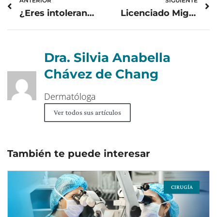
ANTERIOR
SIGUIENTE
¿Eres intolerante a la lactosa?
Licenciado Miguel Alvaréz Arévalo, Chapín Forte Donovan Werke Internacional 2021
Dra. Silvia Anabella
Chávez de Chang
Dermatóloga
Ver todos sus artículos
También te puede interesar
CIRUGÍA
Page
Page
Page
Page
Page