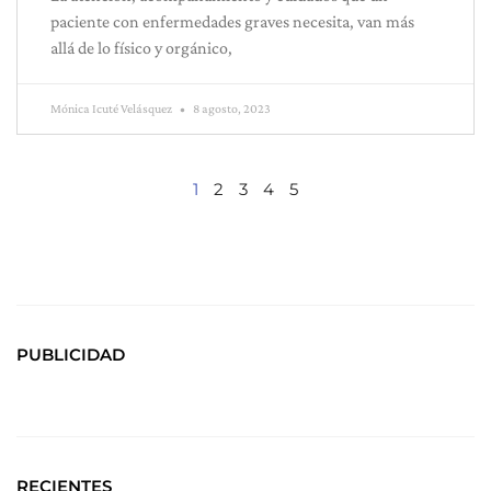
paciente con enfermedades graves necesita, van más
allá de lo físico y orgánico,
Mónica Icuté Velásquez
8 agosto, 2023
1
2
3
4
5
PUBLICIDAD
RECIENTES