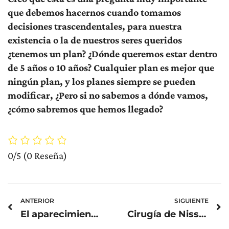
que debemos hacernos cuando tomamos
decisiones trascendentales, para nuestra
existencia o la de nuestros seres queridos
¿tenemos un plan? ¿Dónde queremos estar dentro
de 5 años o 10 años? Cualquier plan es mejor que
ningún plan, y los planes siempre se pueden
modificar, ¿Pero si no sabemos a dónde vamos,
¿cómo sabremos que hemos llegado?
0/5
(0 Reseña)
Prev
N
ANTERIOR
SIGUIENTE
El aparecimiento y tipos de cáncer de piel
Cirugía de Nissen y el reflujo gastro esofágico