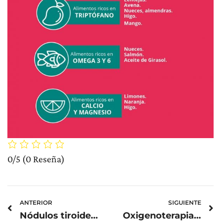
0/5
(0 Reseña)
Prev
N
ANTERIOR
SIGUIENTE
Nódulos tiroideos
Oxigenoterapia domiciliaria