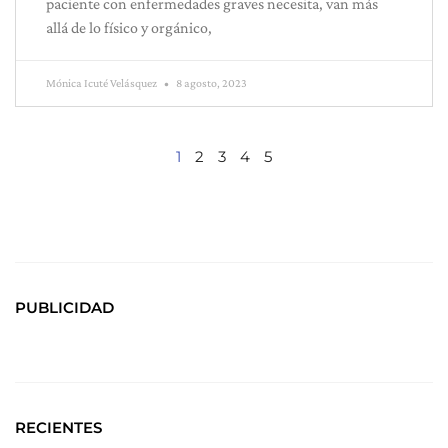
paciente con enfermedades graves necesita, van más
allá de lo físico y orgánico,
Mónica Icuté Velásquez
8 agosto, 2023
1
2
3
4
5
PUBLICIDAD
RECIENTES