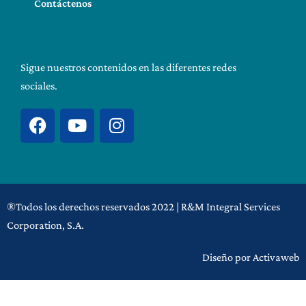
Contáctenos
Sigue nuestros contenidos en las diferentes redes
sociales.
F
Y
I
a
o
n
c
u
s
e
t
t
b
u
a
o
b
g
®Todos los derechos reservados 2022 | R&M Integral Services
o
e
r
Corporation, S.A.
k
a
m
Diseño por Activaweb