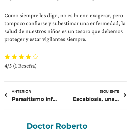
Como siempre les digo, no es bueno exagerar, pero
tampoco confiarse y subestimar una enfermedad, la
salud de nuestros niños es un tesoro que debemos
proteger y estar vigilantes siempre.
4/5
(1 Reseña)
Prev
N
ANTERIOR
SIGUIENTE
Parasitismo infantil: Síntomas, prevención, complicaciones y tratamiento para una infancia saludable.
Escabiosis, una afección cutánea muy contagiosa entre niños
Doctor Roberto