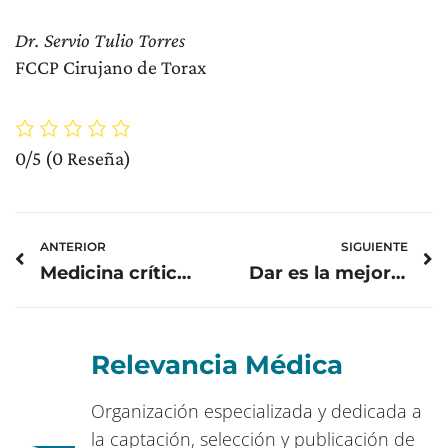
Dr. Servio Tulio Torres
FCCP Cirujano de Torax
0/5
(0 Reseña)
Prev
N
ANTERIOR
SIGUIENTE
Medicina crítica y cuidados intensivos, ¿qué hace el intensivista?
Dar es la mejor manera de recibir
Relevancia Médica
Organización especializada y dedicada a
la captación, selección y publicación de