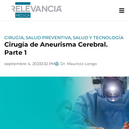
Ir
al
contenido
CIRUGÍA
,
SALUD PREVENTIVA
,
SALUD Y TECNOLOGÍA
Cirugía de Aneurisma Cerebral.
Parte 1
septiembre 4, 2023
3:32 PM
Dr. Mauricio Longo