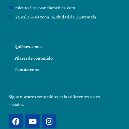
micute@relevanciamedica.com
2a.calle 2-43 zona 16, ciudad de Guatemala
Quiénes somos
Pilares de contenido
Contáctenos
Sigue nuestros contenidos en las diferentes redes
sociales.
F
Y
I
a
o
n