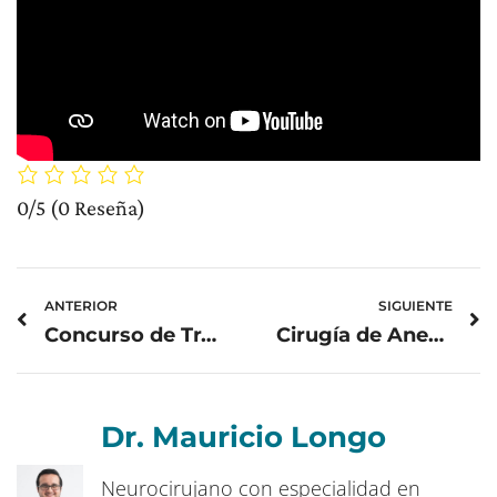
0/5
(0 Reseña)
Prev
N
ANTERIOR
SIGUIENTE
Concurso de Trabajos Libres de Investigación, Hospital Centro Médico
Cirugía de Aneurisma Cerebral. Parte 2
Dr. Mauricio Longo
Neurocirujano con especialidad en