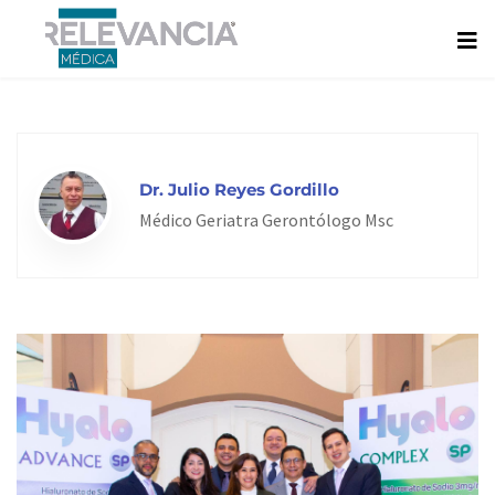
Ir
al
contenido
Dr. Julio Reyes Gordillo
Médico Geriatra Gerontólogo Msc
Page
Page
Page
Page