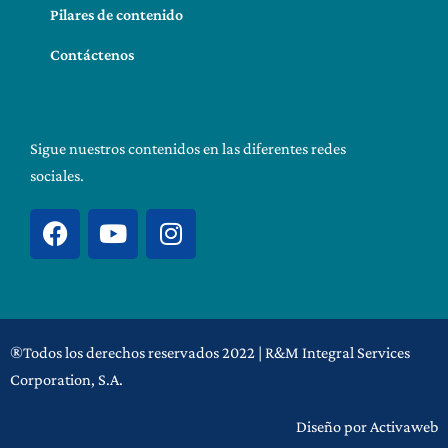
Pilares de contenido
Contáctenos
Sigue nuestros contenidos en las diferentes redes
sociales.
F
Y
I
a
o
n
c
u
s
e
t
t
b
u
a
o
b
g
®Todos los derechos reservados 2022 | R&M Integral Services
o
e
r
Corporation, S.A.
k
a
m
Diseño por Activaweb