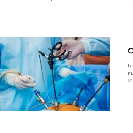
C
La
mu
en