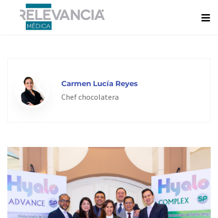
Ir
al
contenido
Carmen Lucía Reyes
Chef chocolatera
Page
Page
Page
Page