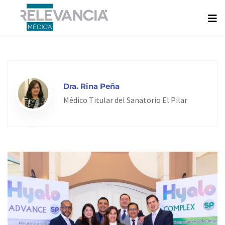
Ir
al
contenido
Dra. Rina Peña
Médico Titular del Sanatorio El Pilar
Page
Page
Page
Page