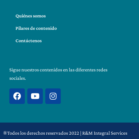
Quiénes somos
Pilares de contenido
Contáctenos
Sigue nuestros contenidos en las diferentes redes
sociales.
F
Y
I
a
o
n
c
u
s
e
t
t
b
u
a
o
b
g
®Todos los derechos reservados 2022 | R&M Integral Services
o
e
r