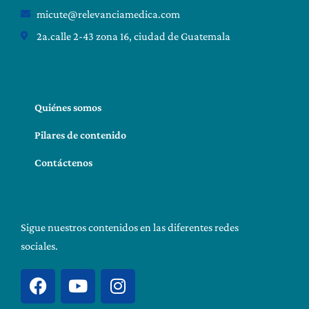
micute@relevanciamedica.com
2a.calle 2-43 zona 16, ciudad de Guatemala
Quiénes somos
Pilares de contenido
Contáctenos
Sigue nuestros contenidos en las diferentes redes
sociales.
F
Y
I
a
o
n