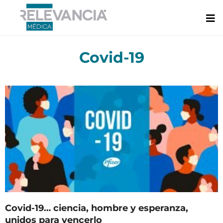
Ir
al
contenido
Covid-19
Page
Page
Page
Covid-19… ciencia, hombre y esperanza,
unidos para vencerlo