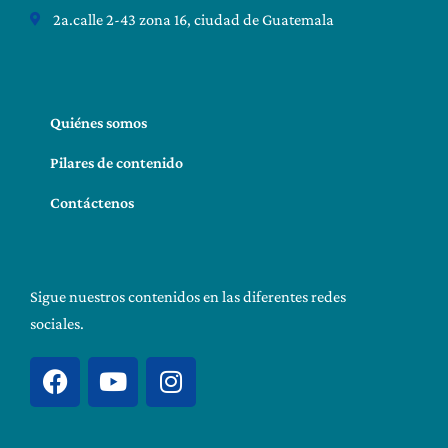
2a.calle 2-43 zona 16, ciudad de Guatemala
Quiénes somos
Pilares de contenido
Contáctenos
Sigue nuestros contenidos en las diferentes redes
sociales.
F
Y
I
a
o
n
c
u
s
e
t
t