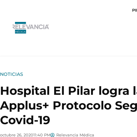
Ir
P
al
contenido
NOTICIAS
Hospital El Pilar logra 
Applus+ Protocolo Seg
Covid-19
octubre 26, 2020
11:40 PM
Relevancia Médica