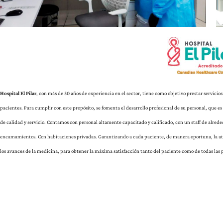
Hospital El Pilar
, con más de 50 años de experiencia en el sector, tiene como objetivo prestar servicio
pacientes. Para cumplir con este propósito, se fomenta el desarrollo profesional de su personal, que e
de calidad y servicio. Contamos con personal altamente capacitado y calificado, con un staff de alred
encamamientos. Con habitaciones privadas. Garantizando a cada paciente, de manera oportuna, la at
los avances de la medicina, para obtener la máxima satisfacción tanto del paciente como de todas las 