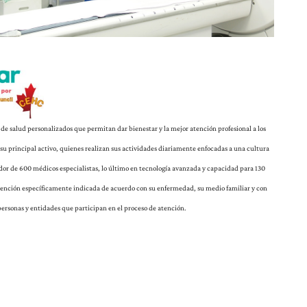
s de salud personalizados que permitan dar bienestar y la mejor atención profesional a los
s su principal activo, quienes realizan sus actividades diariamente enfocadas a una cultura
edor de 600 médicos especialistas, lo último en tecnología avanzada y capacidad para 130
ención específicamente indicada de acuerdo con su enfermedad, su medio familiar y con
personas y entidades que participan en el proceso de atención.