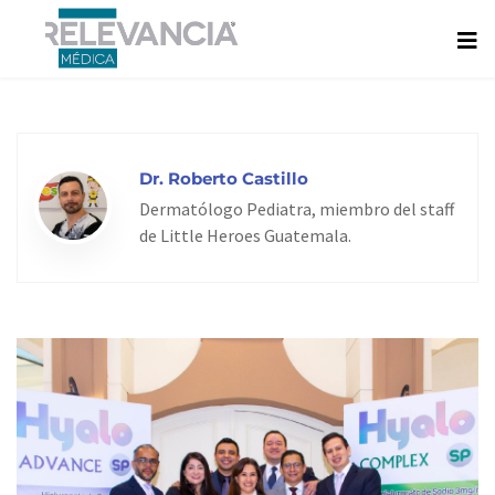
Ir
al
contenido
Dr. Roberto Castillo
Dermatólogo Pediatra, miembro del staff
de Little Heroes Guatemala.
Page
Page
Page
Page