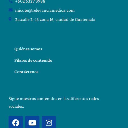
+502 5327 3988
micute@relevanciamedica.com
2a.calle 2-43 zona 16, ciudad de Guatemala
Quiénes somos
Pilares de contenido
Contáctenos
Sigue nuestros contenidos en las diferentes redes
sociales.
F
Y
I
a
o
n