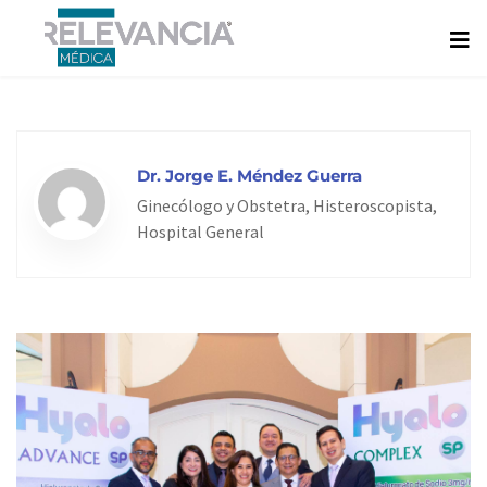
Ir
al
contenido
Dr. Jorge E. Méndez Guerra
Ginecólogo y Obstetra, Histeroscopista,
Hospital General
Page
Page
Page
Page