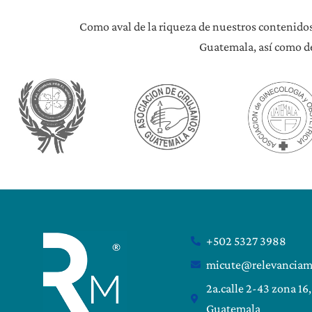
Como aval de la riqueza de nuestros contenidos
Guatemala, así como de
+502 5327 3988
micute@relevanciam
2a.calle 2-43 zona 16
Guatemala