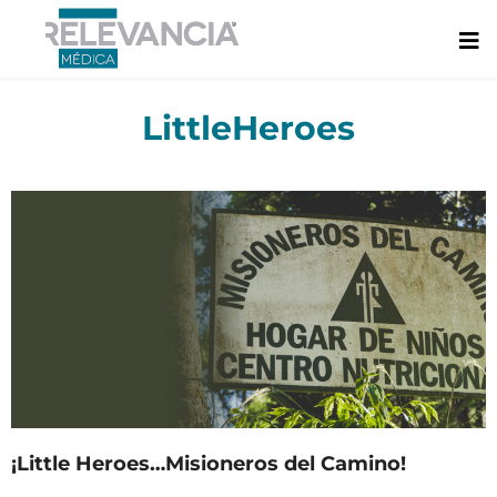
Ir
al
contenido
LittleHeroes
¡Little Heroes…Misioneros del Camino!