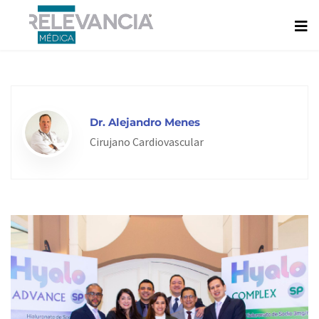
Ir
al
contenido
Dr. Alejandro Menes
Cirujano Cardiovascular
Page
Page
Page
Page